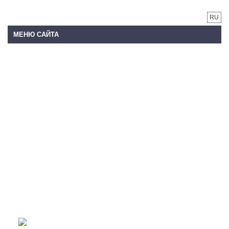
RU
МЕНЮ САЙТА
25 мая - прощай, веселая пора!