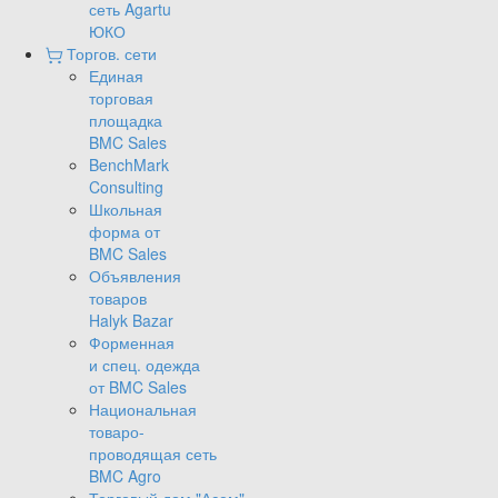
сеть Agartu
ЮКО
Торгов. сети
Единая
торговая
площадка
BMC Sales
BenchMark
Consulting
Школьная
форма от
BMC Sales
Объявления
товаров
Halyk Bazar
Форменная
и спец. одежда
от BMC Sales
Национальная
товаро-
проводящая сеть
BMC Agro