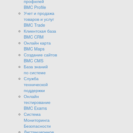
профилей
BMC Profile
Учет и продажа
товаров и услуг
BMC Trade
Клиентская база
BMC CRM
Онлайн карта
BMC Maps
Создание сайтов
BMC CMS
База знаний
по системе
Служба
технической
поддержки
Онлайн
тестирование
BMC Exams
Система
Мониторинга
Безопасности
Дистанционное