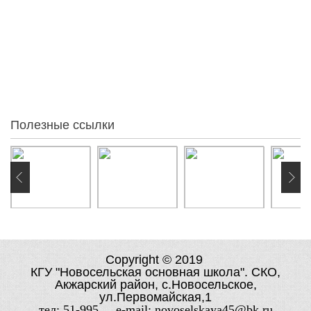
Статистика
95
За месяц
86
За неделю
54
Вчера
0
Сегодня
0
Онлайн:
Полезные ссылки
Copyright © 2019
КГУ "Новосельская основная школа". СКО,
Акжарский район, с.Новосельское,
ул.Первомайская,1
тел: 51-995 e-mail: novoselskaya45@bk.ru