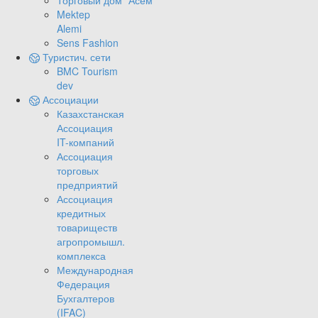
Торговый дом "Асем"
Mektep
Alemi
Sens Fashion
Туристич. сети
BMC Tourism
dev
Ассоциации
Казахстанская
Ассоциация
IT-компаний
Ассоциация
торговых
предприятий
Ассоциация
кредитных
товариществ
агропромышл.
комплекса
Международная
Федерация
Бухгалтеров
(IFAC)