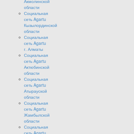
Акмолинской
области
Социальная
сеть Agartu
Кызылординской
области
Социальная
сеть Agartu
г. Алматы
Социальная
сеть Agartu
Актюбинской
области
Социальная
сеть Agartu
Атырауской
области
Социальная
сеть Agartu
Жамбылской
области
Социальная
сеть Agartu