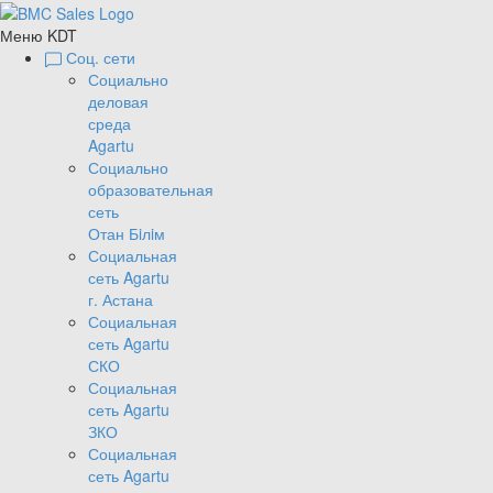
Меню KDT
Соц. сети
Социально
деловая
среда
Agartu
Социально
образовательная
сеть
Отан Бiлiм
Социальная
сеть Agartu
г. Астана
Социальная
сеть Agartu
СКО
Социальная
сеть Agartu
ЗКО
Социальная
сеть Agartu