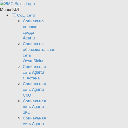
Меню KDT
Соц. сети
Социально
деловая
среда
Agartu
Социально
образовательная
сеть
Отан Бiлiм
Социальная
сеть Agartu
г. Астана
Социальная
сеть Agartu
СКО
Социальная
сеть Agartu
ЗКО
Социальная
сеть Agartu