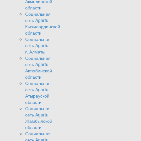
Акмолинской
области
Социальная
сеть Agartu
Кызылординской
области
Социальная
сеть Agartu
г. Алматы
Социальная
сеть Agartu
Актюбинской
области
Социальная
сеть Agartu
Атырауской
области
Социальная
сеть Agartu
Жамбылской
области
Социальная
сеть Agartu