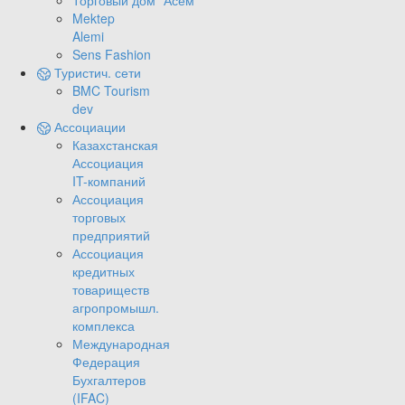
Торговый дом "Асем"
Mektep
Alemi
Sens Fashion
Туристич. сети
BMC Tourism
dev
Ассоциации
Казахстанская
Ассоциация
IT-компаний
Ассоциация
торговых
предприятий
Ассоциация
кредитных
товариществ
агропромышл.
комплекса
Международная
Федерация
Бухгалтеров
(IFAC)