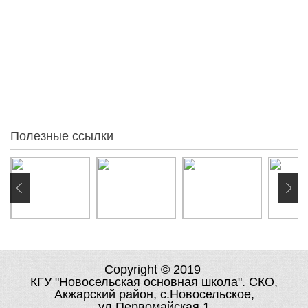
Статистика
41
За месяц
34
За неделю
30
Вчера
0
Сегодня
0
Онлайн:
Полезные ссылки
Copyright © 2019
КГУ "Новосельская основная школа". СКО,
Акжарский район, с.Новосельское,
ул.Первомайская,1