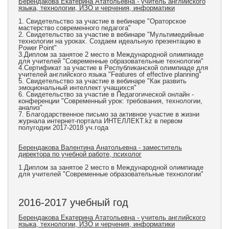
Берендакова Екатерина Ататольевна - учитель английского
языка, технологии, ИЗО и черчения, информатики
1. Свидетельство за участие в вебинаре "Ораторское
мастерство современного педагога"
2. Свидетельство за участие в вебинаре "Мультимедийные
технологии на уроках. Создаем идеальную презентацию в
Power Point"
3.Диплом за занятое 2 место в Международной олимпиаде
для учителей "Современные образовательные технологии"
4.Сертификат за участие в Pеспубликанской олимпиаде для
учителей английского языка "Features of effective planning"
5. Свидетельство за участие в вебинаре "Как развить
эмоциональный интеллект учащихся"
6. Свидетельство за участие в Педагогической онлайн -
конференции "Современный урок: требования, технологии,
анализ"
7. Благодарственное письмо за активное участие в жизни
журнала интернет-портала ИНТЕЛЛЕКТ.kz в первом
полугодии 2017-2018 уч.года
Берендакова Валентина Анатольевна - заместитель
директора по учебной работе, психолог
1.Диплом за занятое 2 место в Международной олимпиаде
для учителей "Современные образовательные технологии"
2016-2017 учебный год
Берендакова Екатерина Ататольевна - учитель английского
языка, технологии, ИЗО и черчения, информатики