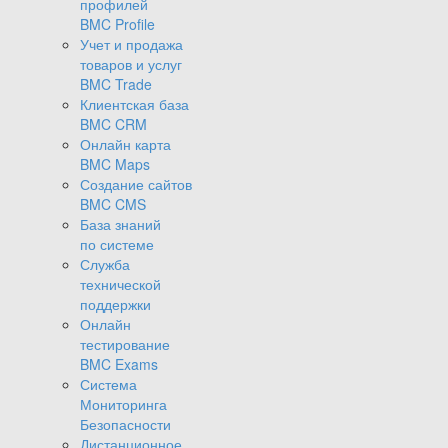
профилей
BMC Profile
Учет и продажа
товаров и услуг
BMC Trade
Клиентская база
BMC CRM
Онлайн карта
BMC Maps
Создание сайтов
BMC CMS
База знаний
по системе
Служба
технической
поддержки
Онлайн
тестирование
BMC Exams
Система
Мониторинга
Безопасности
Дистанционное