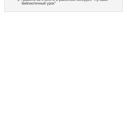
библиотечный урок"
Учебная работа
Воспитательная работа
Наши достижения
Блог директора
Мини-центр
Задать вопрос
Отзывы
Попечительский совет
Школьное питание
И.о директора школы Берендакова Валентина
Анатольевна