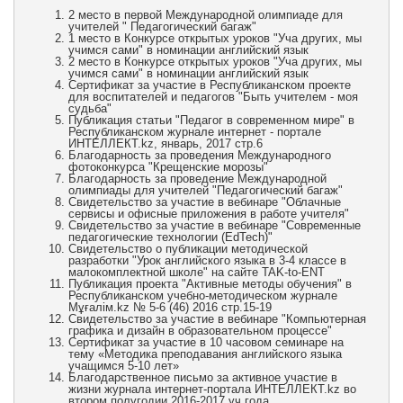
2 место в первой Международной олимпиаде для
учителей " Педагогический багаж"
1 место в Конкурсе открытых уроков "Уча других, мы
учимся сами" в номинации английский язык
2 место в Конкурсе открытых уроков "Уча других, мы
учимся сами" в номинации английский язык
Сертификат за участие в Республиканском проекте
для воспитателей и педагогов "Быть учителем - моя
судьба"
Публикация статьи "Педагог в современном мире" в
Республиканском журнале интернет - портале
ИНТЕЛЛЕКТ.kz, январь, 2017 стр.6
Благодарность за проведения Международного
фотоконкурса "Крещенские морозы"
Благодарность за проведение Международной
олимпиады для учителей "Педагогический багаж"
Свидетельство за участие в вебинаре "Облачные
сервисы и офисные приложения в работе учителя"
Свидетельство за участие в вебинаре "Современные
педагогические технологии (EdTech)"
Свидетельство о публикации методической
разработки "Урок английского языка в 3-4 классе в
малокомплектной школе" на сайте TAK-to-ENT
Публикация проекта "Активные методы обучения" в
Республиканском учебно-методическом журнале
Мұғалім.kz № 5-6 (46) 2016 стр.15-19
Свидетельство за участие в вебинаре "Компьютерная
графика и дизайн в образовательном процессе"
Сертификат за участие в 10 часовом семинаре на
тему «Методика преподавания английского языка
учащимся 5-10 лет»
Благодарственное письмо за активное участие в
жизни журнала интернет-портала ИНТЕЛЛЕКТ.kz во
втором полугодии 2016-2017 уч.года