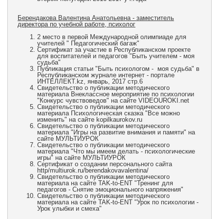
Берендакова Валентина Анатольевна - заместитель
директора по учебной работе, психолог
2 место в первой Международной олимпиаде для
учителей " Педагогический багаж"
Сертификат за участие в Республиканском проекте
для воспитателей и педагогов "Быть учителем - моя
судьба"
Публикация статьи "Быть психологом - моя судьба" в
Республиканском журнале интернет - портале
ИНТЕЛЛЕКТ.kz, январь, 2017 стр.6
Свидетельство о публикации методического
материала Внеклассное мероприятие по психологии
"Конкурс чувствоведов" на сайте VIDEOUROKI.net
Свидетельство о публикации методического
материала Психологическая сказка "Все можно
изменить" на сайте kopilkaurokov.ru
Свидетельство о публикации методического
материала "Игры на развитие внимания и памяти" на
сайте МУЛЬТИУРОК
Свидетельство о публикации методического
материала "Что мы имеем делать - психологические
игры" на сайте МУЛЬТИУРОК
Сертификат о создании персонального сайта
http/multiurok.ru/berendakovavalentina/
Свидетельство о публикации методического
материала на сайте TAK-to-ENT "Тренинг для
педагогов - Снятие эмоционального напряжения"
Свидетельство о публикации методического
материала на сайте TAK-to-ENT "Урок по психологии -
Урок улыбки и смеха"