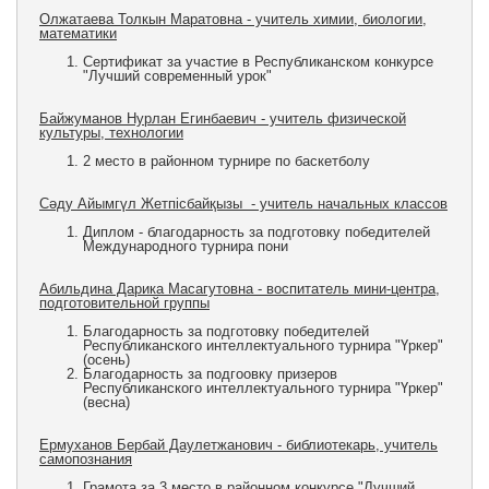
Олжатаева Толкын Маратовна - учитель химии, биологии,
математики
Сертификат за участие в Республиканском конкурсе
"Лучший современный урок"
Байжуманов Нурлан Егинбаевич - учитель физической
культуры, технологии
2 место в районном турнире по баскетболу
Сәду Айымгүл Жетпісбайқызы - учитель начальных классов
Диплом - благодарность за подготовку победителей
Международного турнира пони
Абильдина Дарика Масагутовна - воспитатель мини-центра,
подготовительной группы
Благодарность за подготовку победителей
Республиканского интеллектуального турнира "Үркер"
(осень)
Благодарность за подгоовку призеров
Республиканского интеллектуального турнира "Үркер"
(весна)
Ермуханов Бербай Даулетжанович - библиотекарь, учитель
самопознания
Грамота за 3 место в районном конкурсе "Лучший