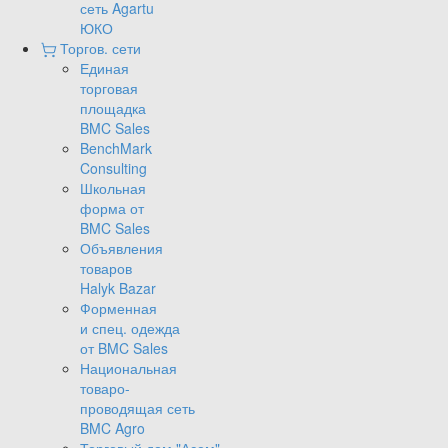
сеть Agartu
ЮКО
Торгов. сети
Единая
торговая
площадка
BMC Sales
BenchMark
Consulting
Школьная
форма от
BMC Sales
Объявления
товаров
Halyk Bazar
Форменная
и спец. одежда
от BMC Sales
Национальная
товаро-
проводящая сеть
BMC Agro