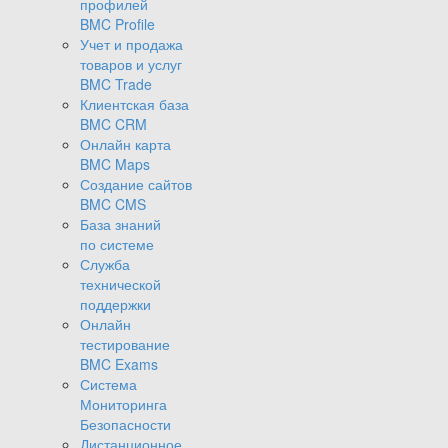
профилей
BMC Profile
Учет и продажа
товаров и услуг
BMC Trade
Клиентская база
BMC CRM
Онлайн карта
BMC Maps
Создание сайтов
BMC CMS
База знаний
по системе
Служба
технической
поддержки
Онлайн
тестирование
BMC Exams
Система
Мониторинга
Безопасности
Дистанционное