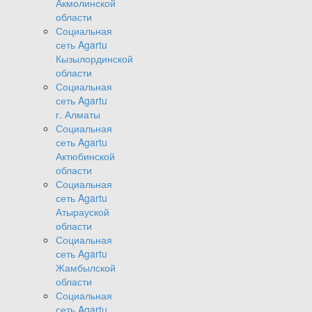
Акмолинской
области
Социальная
сеть Agartu
Кызылординской
области
Социальная
сеть Agartu
г. Алматы
Социальная
сеть Agartu
Актюбинской
области
Социальная
сеть Agartu
Атырауской
области
Социальная
сеть Agartu
Жамбылской
области
Социальная
сеть Agartu