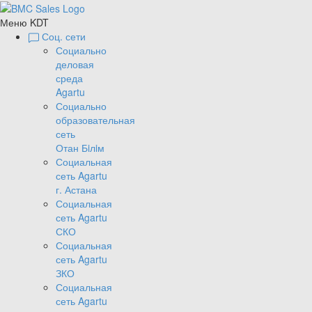
Меню KDT
Соц. сети
Социально
деловая
среда
Agartu
Социально
образовательная
сеть
Отан Бiлiм
Социальная
сеть Agartu
г. Астана
Социальная
сеть Agartu
СКО
Социальная
сеть Agartu
ЗКО
Социальная
сеть Agartu