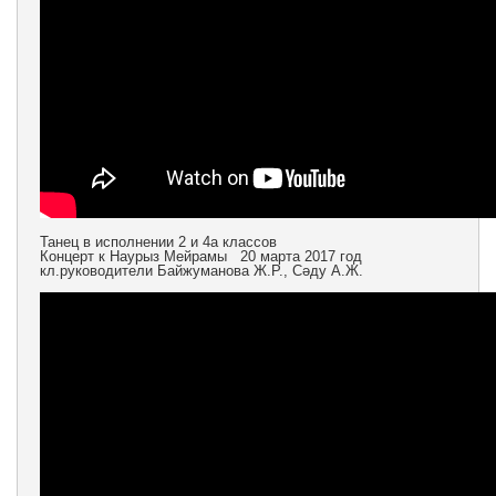
Танец в исполнении 2 и 4а классов
Концерт к Наурыз Мейрамы 20 марта 2017 год
кл.руководители Байжуманова Ж.Р., Сәду А.Ж.