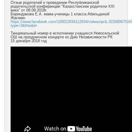
Отзыв родителей о проведении Республиканской
родительской конференции "Казахстанские родители XXI
века" от 08.09.2018г.
Берендакова Е.А. мама ученицы 1 класса Абильдиной
Жасмин
https://www.facebook.com/100022834112834/videos/pcb.3226806751
type=3&theater
Танцевальный номер в исполнении учащихся Новосельской
ОШ на праздничном концерте ко Дню Независимости РК
15 декабря 2018 год