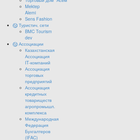
Торговый дом "Асем"
Mektep
Alemi
Sens Fashion
Туристич. сети
BMC Tourism
dev
Ассоциации
Казахстанская
Ассоциация
IT-компаний
Ассоциация
торговых
предприятий
Ассоциация
кредитных
товариществ
агропромышл.
комплекса
Международная
Федерация
Бухгалтеров
(IFAC)