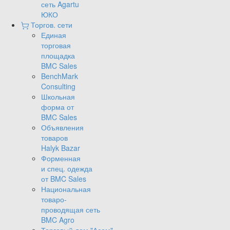
сеть Agartu
ЮКО
Торгов. сети
Единая
торговая
площадка
BMC Sales
BenchMark
Consulting
Школьная
форма от
BMC Sales
Объявления
товаров
Halyk Bazar
Форменная
и спец. одежда
от BMC Sales
Национальная
товаро-
проводящая сеть
BMC Agro