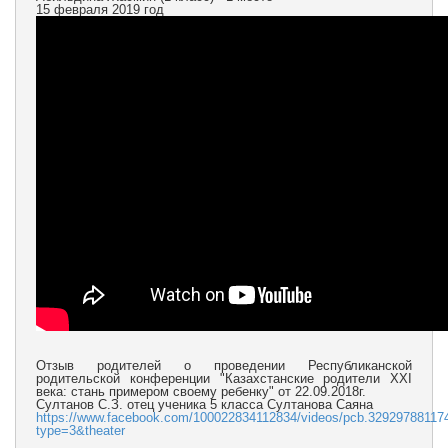
15 февраля 2019 год
Отзыв родителей о проведении Республиканской
родительской конференции "Казахстанские родители XXI
века: стань примером своему ребенку" от 22.09.2018г.
Султанов С.З. отец ученика 5 класса Султанова Саяна
https://www.facebook.com/100022834112834/videos/pcb.3292978811
type=3&theater