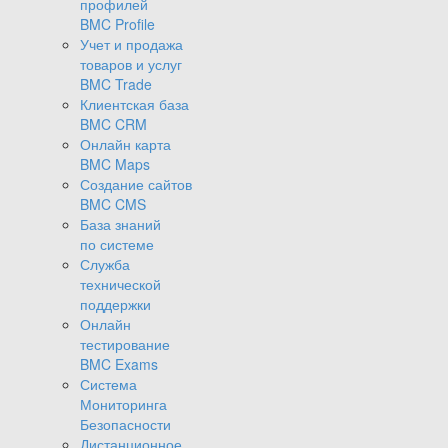
профилей
BMC Profile
Учет и продажа
товаров и услуг
BMC Trade
Клиентская база
BMC CRM
Онлайн карта
BMC Maps
Создание сайтов
BMC CMS
База знаний
по системе
Служба
технической
поддержки
Онлайн
тестирование
BMC Exams
Система
Мониторинга
Безопасности
Дистанционное