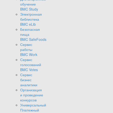
обучение
BMC Study
Электронная
библиотека
BMC eLib
Безопасная
пища
BMC SafeFoods
Сервис
работы
BMC Work
Сервис
голосований
BMC Votes
Сервис
бизнес
аналитики
Организация
и проведение
конкурсов
Универсальный
Платежный