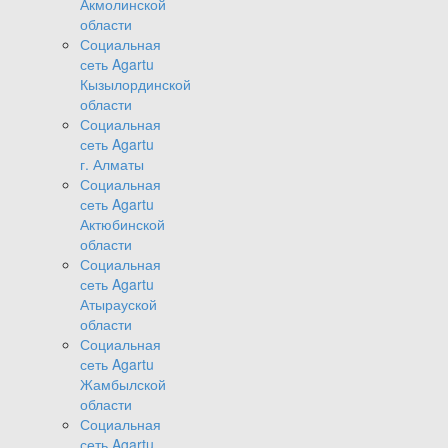
Акмолинской
области
Социальная
сеть Agartu
Кызылординской
области
Социальная
сеть Agartu
г. Алматы
Социальная
сеть Agartu
Актюбинской
области
Социальная
сеть Agartu
Атырауской
области
Социальная
сеть Agartu
Жамбылской
области
Социальная
сеть Agartu