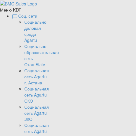
Меню KDT
Соц. сети
Социально
деловая
среда
Agartu
Социально
образовательная
сеть
Отан Бiлiм
Социальная
сеть Agartu
г. Астана
Социальная
сеть Agartu
СКО
Социальная
сеть Agartu
ЗКО
Социальная
сеть Agartu