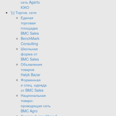
сеть Agartu
ЮКО
Торгов. сети
Единая
торговая
площадка
BMC Sales
BenchMark
Consulting
Школьная
форма от
BMC Sales
Объявления
товаров
Halyk Bazar
Форменная
и спец. одежда
от BMC Sales
Национальная
товаро-
проводящая сеть
BMC Agro