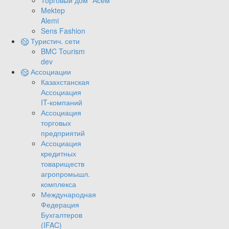
Торговый дом "Асем"
Mektep
Alemi
Sens Fashion
Туристич. сети
BMC Tourism
dev
Ассоциации
Казахстанская
Ассоциация
IT-компаний
Ассоциация
торговых
предприятий
Ассоциация
кредитных
товариществ
агропромышл.
комплекса
Международная
Федерация
Бухгалтеров
(IFAC)