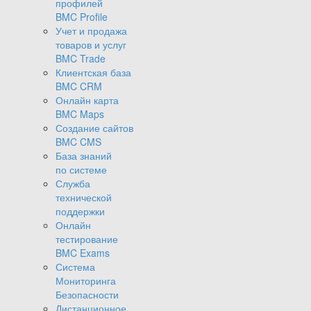
профилей
BMC Profile
Учет и продажа
товаров и услуг
BMC Trade
Клиентская база
BMC CRM
Онлайн карта
BMC Maps
Создание сайтов
BMC CMS
База знаний
по системе
Служба
технической
поддержки
Онлайн
тестирование
BMC Exams
Система
Мониторинга
Безопасности
Дистанционное