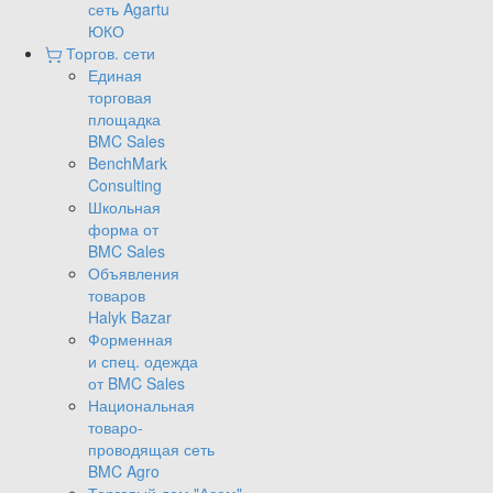
сеть Agartu
ЮКО
Торгов. сети
Единая
торговая
площадка
BMC Sales
BenchMark
Consulting
Школьная
форма от
BMC Sales
Объявления
товаров
Halyk Bazar
Форменная
и спец. одежда
от BMC Sales
Национальная
товаро-
проводящая сеть
BMC Agro