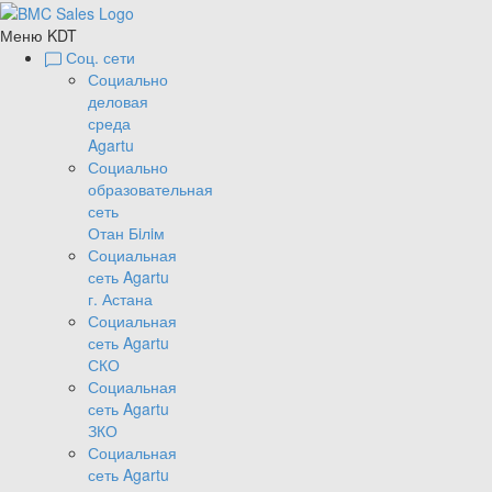
Меню KDT
Соц. сети
Социально
деловая
среда
Agartu
Социально
образовательная
сеть
Отан Бiлiм
Социальная
сеть Agartu
г. Астана
Социальная
сеть Agartu
СКО
Социальная
сеть Agartu
ЗКО
Социальная
сеть Agartu