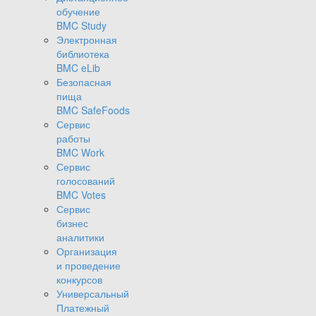
обучение
BMC Study
Электронная
библиотека
BMC eLib
Безопасная
пища
BMC SafeFoods
Сервис
работы
BMC Work
Сервис
голосований
BMC Votes
Сервис
бизнес
аналитики
Организация
и проведение
конкурсов
Универсальный
Платежный