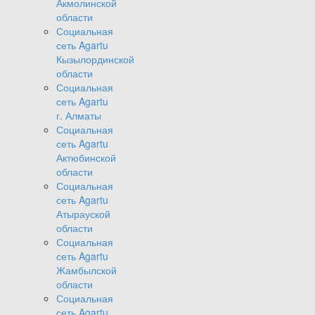
Акмолинской
области
Социальная
сеть Agartu
Кызылординской
области
Социальная
сеть Agartu
г. Алматы
Социальная
сеть Agartu
Актюбинской
области
Социальная
сеть Agartu
Атырауской
области
Социальная
сеть Agartu
Жамбылской
области
Социальная
сеть Agartu