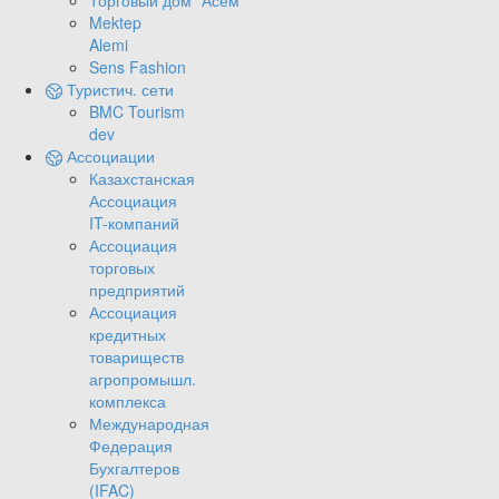
Торговый дом "Асем"
Mektep
Alemi
Sens Fashion
Туристич. сети
BMC Tourism
dev
Ассоциации
Казахстанская
Ассоциация
IT-компаний
Ассоциация
торговых
предприятий
Ассоциация
кредитных
товариществ
агропромышл.
комплекса
Международная
Федерация
Бухгалтеров
(IFAC)