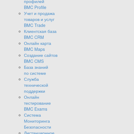
профилей
BMC Profile
Учет и продажа
товаров и услуг
BMC Trade
Клиентская база
BMC CRM
Онлайн карта
BMC Maps
Создание сайтов
BMC CMS
База знаний
по системе
Служба
технической
поддержки
Онлайн
тестирование
BMC Exams
Система
Мониторинга
Безопасности
Дистанционное