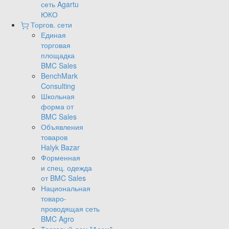
сеть Agartu
ЮКО
Торгов. сети
Единая
торговая
площадка
BMC Sales
BenchMark
Consulting
Школьная
форма от
BMC Sales
Объявления
товаров
Halyk Bazar
Форменная
и спец. одежда
от BMC Sales
Национальная
товаро-
проводящая сеть
BMC Agro