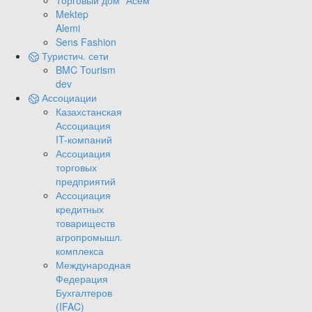
Торговый дом "Асем"
Mektep
Alemi
Sens Fashion
Туристич. сети
BMC Tourism
dev
Ассоциации
Казахстанская
Ассоциация
IT-компаний
Ассоциация
торговых
предприятий
Ассоциация
кредитных
товариществ
агропромышл.
комплекса
Международная
Федерация
Бухгалтеров
(IFAC)