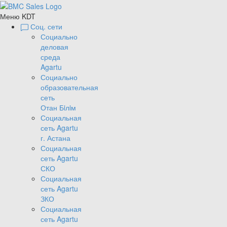
Меню KDT
Соц. сети
Социально
деловая
среда
Agartu
Социально
образовательная
сеть
Отан Бiлiм
Социальная
сеть Agartu
г. Астана
Социальная
сеть Agartu
СКО
Социальная
сеть Agartu
ЗКО
Социальная
сеть Agartu