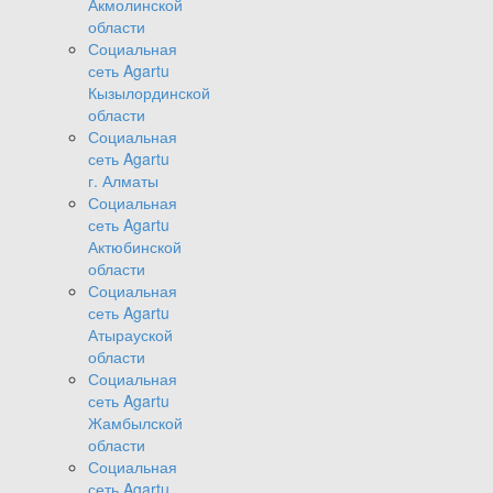
Акмолинской
области
Социальная
сеть Agartu
Кызылординской
области
Социальная
сеть Agartu
г. Алматы
Социальная
сеть Agartu
Актюбинской
области
Социальная
сеть Agartu
Атырауской
области
Социальная
сеть Agartu
Жамбылской
области
Социальная
сеть Agartu