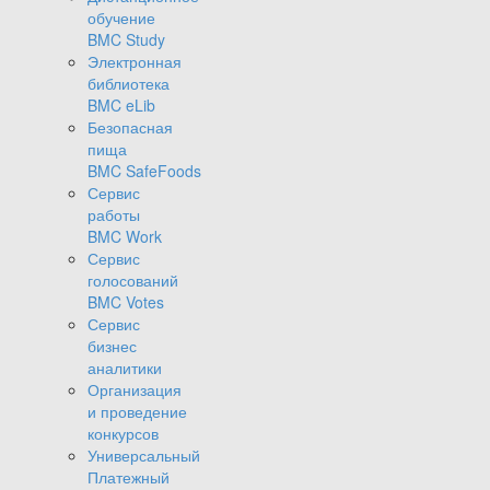
обучение
BMC Study
Электронная
библиотека
BMC eLib
Безопасная
пища
BMC SafeFoods
Сервис
работы
BMC Work
Сервис
голосований
BMC Votes
Сервис
бизнес
аналитики
Организация
и проведение
конкурсов
Универсальный
Платежный