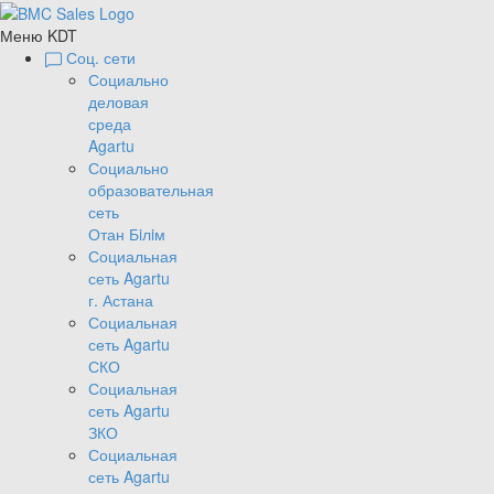
Меню KDT
Соц. сети
Социально
деловая
среда
Agartu
Социально
образовательная
сеть
Отан Бiлiм
Социальная
сеть Agartu
г. Астана
Социальная
сеть Agartu
СКО
Социальная
сеть Agartu
ЗКО
Социальная
сеть Agartu