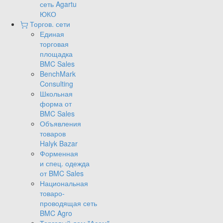
сеть Agartu
ЮКО
Торгов. сети
Единая
торговая
площадка
BMC Sales
BenchMark
Consulting
Школьная
форма от
BMC Sales
Объявления
товаров
Halyk Bazar
Форменная
и спец. одежда
от BMC Sales
Национальная
товаро-
проводящая сеть
BMC Agro