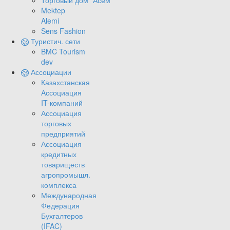
Торговый дом "Асем"
Mektep
Alemi
Sens Fashion
Туристич. сети
BMC Tourism
dev
Ассоциации
Казахстанская
Ассоциация
IT-компаний
Ассоциация
торговых
предприятий
Ассоциация
кредитных
товариществ
агропромышл.
комплекса
Международная
Федерация
Бухгалтеров
(IFAC)