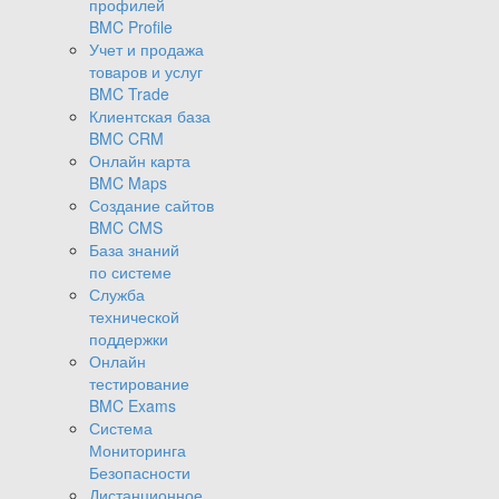
профилей
BMC Profile
Учет и продажа
товаров и услуг
BMC Trade
Клиентская база
BMC CRM
Онлайн карта
BMC Maps
Создание сайтов
BMC CMS
База знаний
по системе
Служба
технической
поддержки
Онлайн
тестирование
BMC Exams
Система
Мониторинга
Безопасности
Дистанционное