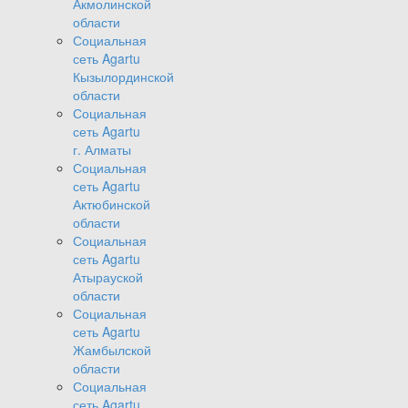
Акмолинской
области
Социальная
сеть Agartu
Кызылординской
области
Социальная
сеть Agartu
г. Алматы
Социальная
сеть Agartu
Актюбинской
области
Социальная
сеть Agartu
Атырауской
области
Социальная
сеть Agartu
Жамбылской
области
Социальная
сеть Agartu