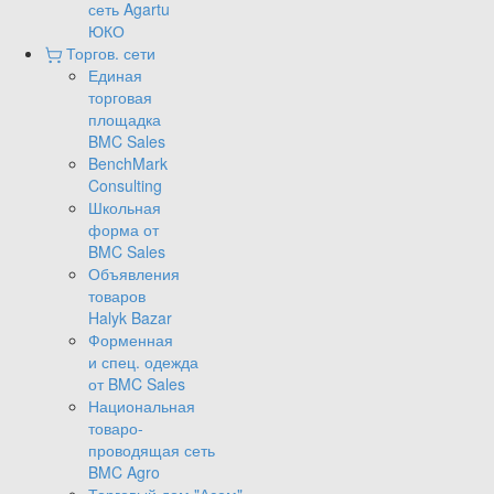
сеть Agartu
ЮКО
Торгов. сети
Единая
торговая
площадка
BMC Sales
BenchMark
Consulting
Школьная
форма от
BMC Sales
Объявления
товаров
Halyk Bazar
Форменная
и спец. одежда
от BMC Sales
Национальная
товаро-
проводящая сеть
BMC Agro