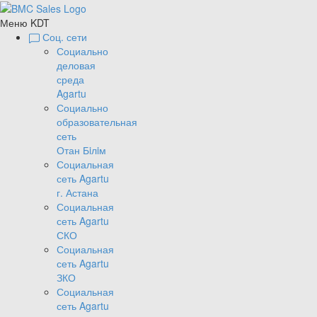
Меню KDT
Соц. сети
Социально
деловая
среда
Agartu
Социально
образовательная
сеть
Отан Бiлiм
Социальная
сеть Agartu
г. Астана
Социальная
сеть Agartu
СКО
Социальная
сеть Agartu
ЗКО
Социальная
сеть Agartu