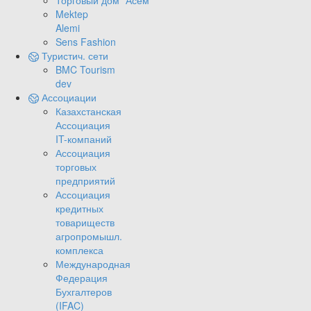
Торговый дом "Асем"
Mektep
Alemi
Sens Fashion
Туристич. сети
BMC Tourism
dev
Ассоциации
Казахстанская
Ассоциация
IT-компаний
Ассоциация
торговых
предприятий
Ассоциация
кредитных
товариществ
агропромышл.
комплекса
Международная
Федерация
Бухгалтеров
(IFAC)