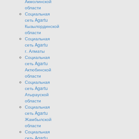
Акмолинской
области
Социальная
сеть Agartu
Кызылординской
области
Социальная
сеть Agartu
г. Алматы
Социальная
сеть Agartu
Актюбинской
области
Социальная
сеть Agartu
Атырауской
области
Социальная
сеть Agartu
Жамбылской
области
Социальная
сеть Agartu