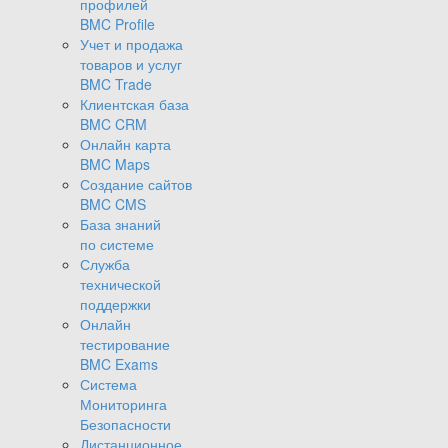
профилей
BMC Profile
Учет и продажа
товаров и услуг
BMC Trade
Клиентская база
BMC CRM
Онлайн карта
BMC Maps
Создание сайтов
BMC CMS
База знаний
по системе
Служба
технической
поддержки
Онлайн
тестирование
BMC Exams
Система
Мониторинга
Безопасности
Дистанционное