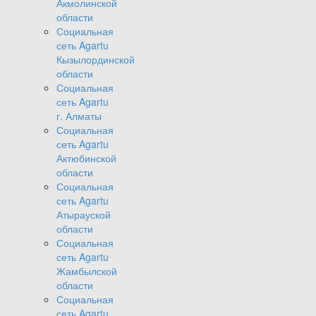
Акмолинской
области
Социальная
сеть Agartu
Кызылординской
области
Социальная
сеть Agartu
г. Алматы
Социальная
сеть Agartu
Актюбинской
области
Социальная
сеть Agartu
Атырауской
области
Социальная
сеть Agartu
Жамбылской
области
Социальная
сеть Agartu