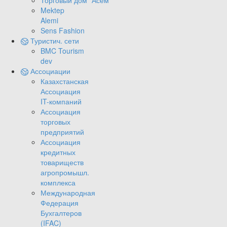
Торговый дом "Асем"
Mektep
Alemi
Sens Fashion
Туристич. сети
BMC Tourism
dev
Ассоциации
Казахстанская
Ассоциация
IT-компаний
Ассоциация
торговых
предприятий
Ассоциация
кредитных
товариществ
агропромышл.
комплекса
Международная
Федерация
Бухгалтеров
(IFAC)