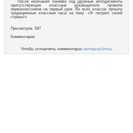
После окончания линейки под дружные аплодисменты
присутствующих классные руководители провели
первоклассников на первый урок. Во всех классах прошли
традиционные классные часы на тему: «Я- патриот своей
страны!».
Просмотров: 587
Комментарии
Чтобы оставлять комментарии
авторизуйтесь
Учебная работа
Воспитательная работа
Наши достижения
Блог директора
Мини-центр
Задать вопрос
Отзывы
Попечительский совет