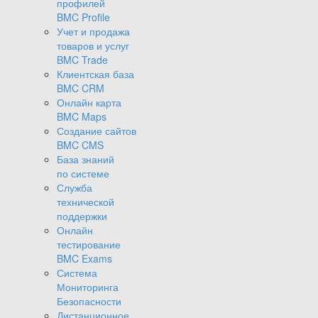
профилей
BMC Profile
Учет и продажа
товаров и услуг
BMC Trade
Клиентская база
BMC CRM
Онлайн карта
BMC Maps
Создание сайтов
BMC CMS
База знаний
по системе
Служба
технической
поддержки
Онлайн
тестирование
BMC Exams
Система
Мониторинга
Безопасности
Дистанционное