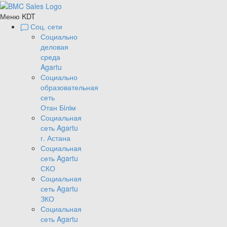
Меню KDT
Соц. сети
Социально
деловая
среда
Agartu
Социально
образовательная
сеть
Отан Бiлiм
Социальная
сеть Agartu
г. Астана
Социальная
сеть Agartu
СКО
Социальная
сеть Agartu
ЗКО
Социальная
сеть Agartu