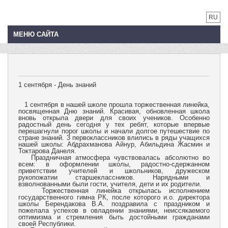
RU
МЕНЮ САЙТА
1 сентября - День знаний
1 сентября в нашей школе прошла торжественная линейка,
посвященная Дню знаний. Красивая, обновленная школа
вновь открыла двери для своих учеников. Особенно
радостный день сегодня у тех ребят, которые впервые
перешагнули порог школы и начали долгое путешествие по
стране знаний. 3 первоклассников влились в ряды учащихся
нашей школы: Абдрахманова Айнур, Абильдина Жасмин и
Токтарова Данеля.
Праздничная атмосфера чувствовалась абсолютно во
всем: в оформлении школы, радостно-сдержанном
приветствии учителей и школьников, дружеском
рукопожатии старшеклассников. Нарядными и
взволнованными были гости, учителя, дети и их родители.
Торжественная линейка открылась исполнением
государственного гимна РК, после которого и.о. директора
школы Берендакова В.А. поздравила с праздником и
пожелала успехов в овладении знаниями, неиссякаемого
оптимизма и стремления быть достойными гражданами
своей Республики.