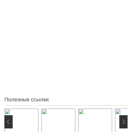
Педагогический коллектив
Качество образования
Образовательная программа
Индивидуальный подход
Расположение
Голосовать
Статистика
95
За месяц
86
За неделю
54
Вчера
0
Сегодня
0
Онлайн:
Полезные ссылки