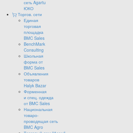
сеть Agartu
ЮКО
Торгов. сети
Единая
торговая
площадка
BMC Sales
BenchMark
Consulting
Школьная
форма от
BMC Sales
Объявления
товаров
Halyk Bazar
Форменная
и спец. одежда
от BMC Sales
Национальная
товаро-
проводящая сеть
BMC Agro