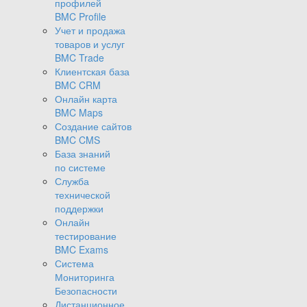
профилей
BMC Profile
Учет и продажа
товаров и услуг
BMC Trade
Клиентская база
BMC CRM
Онлайн карта
BMC Maps
Создание сайтов
BMC CMS
База знаний
по системе
Служба
технической
поддержки
Онлайн
тестирование
BMC Exams
Система
Мониторинга
Безопасности
Дистанционное