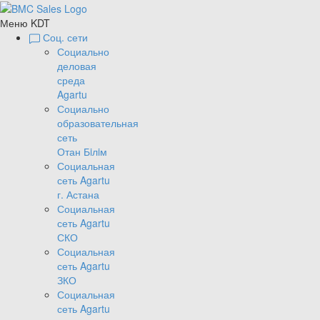
Меню KDT
Соц. сети
Социально
деловая
среда
Agartu
Социально
образовательная
сеть
Отан Бiлiм
Социальная
сеть Agartu
г. Астана
Социальная
сеть Agartu
СКО
Социальная
сеть Agartu
ЗКО
Социальная
сеть Agartu