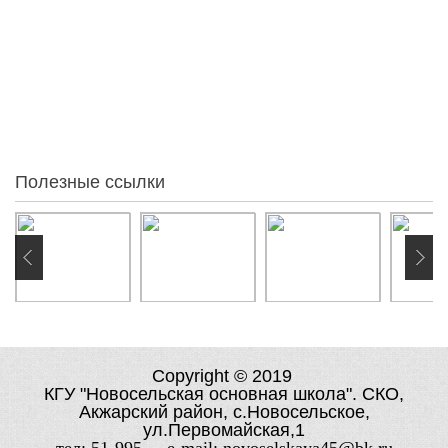
Статистика
95
За месяц
88
За неделю
30
Вчера
54
Сегодня
0
Онлайн:
Полезные ссылки
Copyright © 2019
КГУ "Новосельская основная школа". СКО,
Акжарский район, с.Новосельское,
ул.Первомайская,1
тел: 51-995 e-mail: novoselskaya45@bk.ru