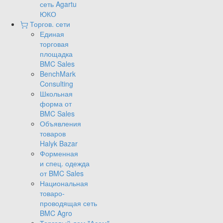
сеть Agartu
ЮКО
Торгов. сети
Единая
торговая
площадка
BMC Sales
BenchMark
Consulting
Школьная
форма от
BMC Sales
Объявления
товаров
Halyk Bazar
Форменная
и спец. одежда
от BMC Sales
Национальная
товаро-
проводящая сеть
BMC Agro