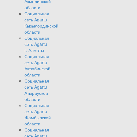
Акмолинской
области
Социальная
сеть Agartu
Кызылординской
области
Социальная
сеть Agartu
г. Алматы
Социальная
сеть Agartu
Актюбинской
области
Социальная
сеть Agartu
Атырауской
области
Социальная
сеть Agartu
Жамбылской
области
Социальная
сеть Agartu