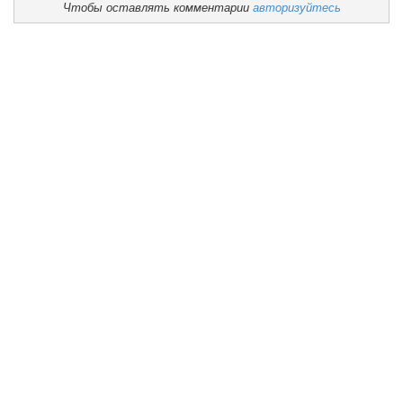
Чтобы оставлять комментарии
авторизуйтесь
Учебная работа
Воспитательная работа
Наши достижения
Блог директора
Мини-центр
Задать вопрос
Отзывы
Попечительский совет
Школьное питание
И.о директора школы Берендакова Валентина
Анатольевна