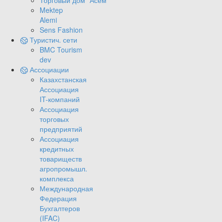
Торговый дом "Асем"
Mektep
Alemi
Sens Fashion
Туристич. сети
BMC Tourism
dev
Ассоциации
Казахстанская
Ассоциация
IT-компаний
Ассоциация
торговых
предприятий
Ассоциация
кредитных
товариществ
агропромышл.
комплекса
Международная
Федерация
Бухгалтеров
(IFAC)