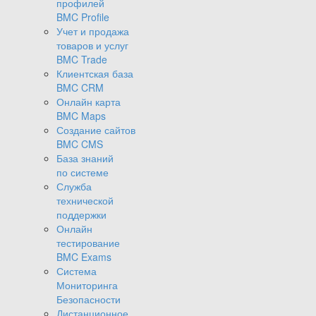
профилей
BMC Profile
Учет и продажа
товаров и услуг
BMC Trade
Клиентская база
BMC CRM
Онлайн карта
BMC Maps
Создание сайтов
BMC CMS
База знаний
по системе
Служба
технической
поддержки
Онлайн
тестирование
BMC Exams
Система
Мониторинга
Безопасности
Дистанционное