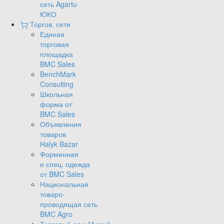
сеть Agartu
ЮКО
Торгов. сети
Единая
торговая
площадка
BMC Sales
BenchMark
Consulting
Школьная
форма от
BMC Sales
Объявления
товаров
Halyk Bazar
Форменная
и спец. одежда
от BMC Sales
Национальная
товаро-
проводящая сеть
BMC Agro