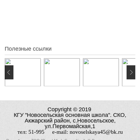
67
За месяц
60
За неделю
30
Вчера
26
Сегодня
3
Онлайн:
Полезные ссылки
Copyright © 2019
КГУ "Новосельская основная школа". СКО,
Акжарский район, с.Новосельское,
ул.Первомайская,1
тел: 51-995 e-mail: novoselskaya45@bk.ru