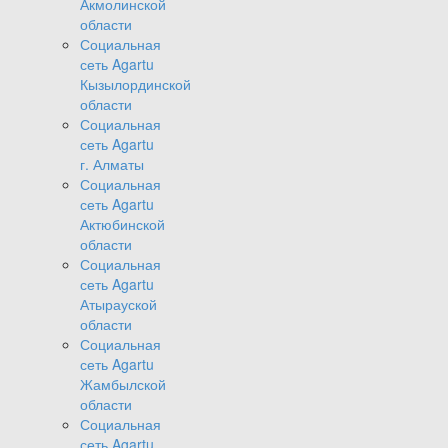
Акмолинской
области
Социальная
сеть Agartu
Кызылординской
области
Социальная
сеть Agartu
г. Алматы
Социальная
сеть Agartu
Актюбинской
области
Социальная
сеть Agartu
Атырауской
области
Социальная
сеть Agartu
Жамбылской
области
Социальная
сеть Agartu