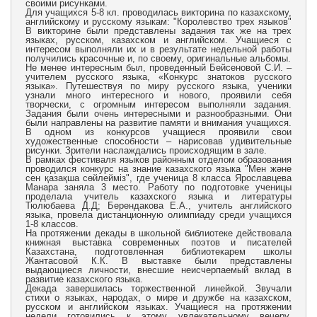
своими рисунками.
Для учащихся 5-8 кл. проводилась викторина по казахскому,
английскому и русскому языкам: "Королевство трех языков"
В викторине были представлены задания так же на трех
языках, русском, казахском и английском. Учащиеся с
интересом выполняли их и в результате недельной работы
получились красочные и, по своему, оригинальные альбомы.
Не менее интересным был, проведенный Бейсеновой С.И. –
учителем русского языка, «Конкурс знатоков русского
языка». Путешествуя по миру русского языка, ученики
узнали много интересного и нового, проявили себя
творчески, с огромным интересом выполняли задания.
Задания были очень интересными и разнообразными. Они
были направлены на развитие памяти и внимания учащихся.
В одном из конкурсов учащиеся проявили свои
художественные способности – нарисовав удивительные
рисунки. Зрители наслаждались происходящим в зале.
В рамках фестиваля языков районным отделом образования
проводился конкурс на знание казахского языка "Мен және
сен қазақша сөйлейміз", где ученица 8 класса Ярославцева
Манара заняла 3 место. Работу по подготовке ученицы
проделала учитель казахского языка и литературы
Тюлюбаева Д.Д; Берендакова Е.А., учитель английского
языка, провела дистанционную олимпиаду среди учащихся
1-8 классов.
На протяжении декады в школьной библиотеке действовала
книжная выставка современных поэтов и писателей
Казахстана, подготовленная библиотекарем школы
Жантасовой К.К. В выставке были представлены
выдающиеся личности, внесшие неисчерпаемый вклад в
развитие казахского языка.
Декада завершилась торжественной линейкой. Звучали
стихи о языках, народах, о мире и дружбе на казахском,
русском и английском языках. Учащиеся на протяжении
недели готовились к этому увлекательному вечеру,