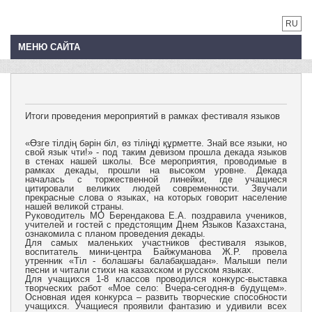
RU
МЕНЮ САЙТА
Итоги проведения мероприятий в рамках фестиваля языков
«Өзге тілдің бәрін біл, өз тіліңді құрметте. Знай все языки, но
свой язык чти!» - под таким девизом прошла декада языков
в стенах нашей школы. Все мероприятия, проводимые в
рамках декады, прошли на высоком уровне. Декада
началась с торжественной линейки, где учащиеся
цитировали великих людей современности. Звучали
прекрасные слова о языках, на которых говорит население
нашей великой страны.
Руководитель МО Берендакова Е.А. поздравила учеников,
учителей и гостей с предстоящим Днем Языков Казахстана,
ознакомила с планом проведения декады.
Для самых маленьких участников фестиваля языков,
воспитатель мини-центра Байжуманова Ж.Р. провела
утренник «Тіл - болашағы балабақшадан». Малыши пели
песни и читали стихи на казахском и русском языках.
Для учащихся 1-8 классов проводился конкурс-выставка
творческих работ «Мое село: Вчера-сегодня-в будущем».
Основная идея конкурса – развить творческие способности
учащихся. Учащиеся проявили фантазию и удивили всех