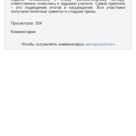
ответственно отнеслись к заданию учителя. Самое приятное
– это подведение итогов и награждение. Все участники
получили почетные грамоты и сладкие призы.
Просмотров: 554
Комментарии
Чтобы оставлять комментарии
авторизуйтесь
Учебная работа
Воспитательная работа
Наши достижения
Блог директора
Мини-центр
Задать вопрос
Отзывы
Попечительский совет