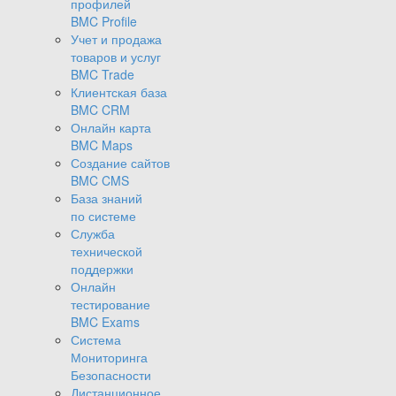
профилей
BMC Profile
Учет и продажа
товаров и услуг
BMC Trade
Клиентская база
BMC CRM
Онлайн карта
BMC Maps
Создание сайтов
BMC CMS
База знаний
по системе
Служба
технической
поддержки
Онлайн
тестирование
BMC Exams
Система
Мониторинга
Безопасности
Дистанционное