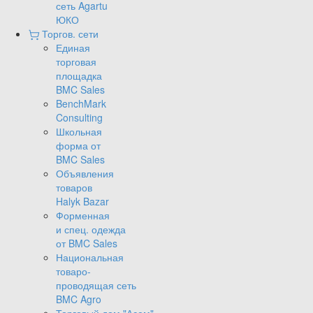
сеть Agartu
ЮКО
Торгов. сети
Единая
торговая
площадка
BMC Sales
BenchMark
Consulting
Школьная
форма от
BMC Sales
Объявления
товаров
Halyk Bazar
Форменная
и спец. одежда
от BMC Sales
Национальная
товаро-
проводящая сеть
BMC Agro