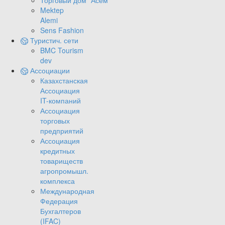
Торговый дом "Асем"
Mektep
Alemi
Sens Fashion
Туристич. сети
BMC Tourism
dev
Ассоциации
Казахстанская
Ассоциация
IT-компаний
Ассоциация
торговых
предприятий
Ассоциация
кредитных
товариществ
агропромышл.
комплекса
Международная
Федерация
Бухгалтеров
(IFAC)