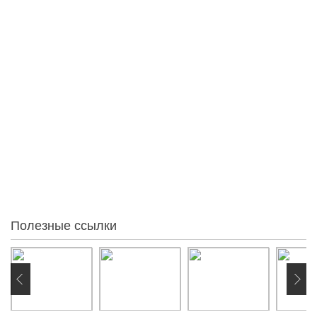
Педагогический коллектив
Качество образования
Образовательная программа
Индивидуальный подход
Расположение
Голосовать
Статистика
86
За месяц
79
За неделю
30
Вчера
45
Сегодня
2
Онлайн:
Полезные ссылки