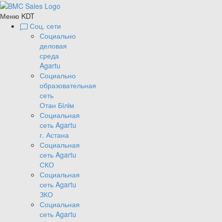
Меню KDT
Соц. сети
Социально
деловая
среда
Agartu
Социально
образовательная
сеть
Отан Бiлiм
Социальная
сеть Agartu
г. Астана
Социальная
сеть Agartu
СКО
Социальная
сеть Agartu
ЗКО
Социальная
сеть Agartu