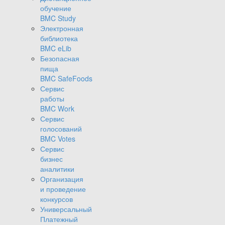
обучение
BMC Study
Электронная
библиотека
BMC eLib
Безопасная
пища
BMC SafeFoods
Сервис
работы
BMC Work
Сервис
голосований
BMC Votes
Сервис
бизнес
аналитики
Организация
и проведение
конкурсов
Универсальный
Платежный