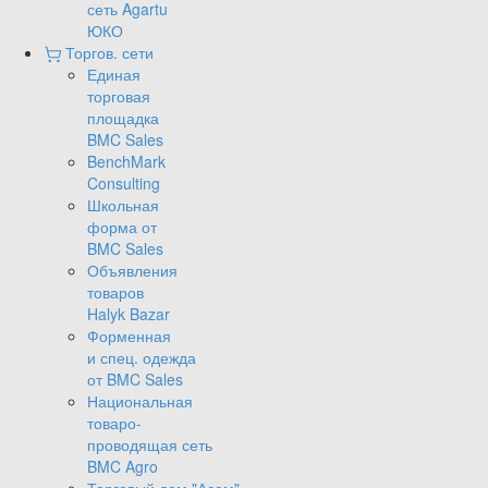
сеть Agartu
ЮКО
Торгов. сети
Единая
торговая
площадка
BMC Sales
BenchMark
Consulting
Школьная
форма от
BMC Sales
Объявления
товаров
Halyk Bazar
Форменная
и спец. одежда
от BMC Sales
Национальная
товаро-
проводящая сеть
BMC Agro