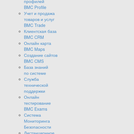
профилей
BMC Profile
Учет и продажа
товаров и услуг
BMC Trade
Клиентская база
BMC CRM
Онлайн карта
BMC Maps
Создание сайтов
BMC CMS
База знаний
по системе
Служба
технической
поддержки
Онлайн
тестирование
BMC Exams
Система
Мониторинга
Безопасности
Дистанционное