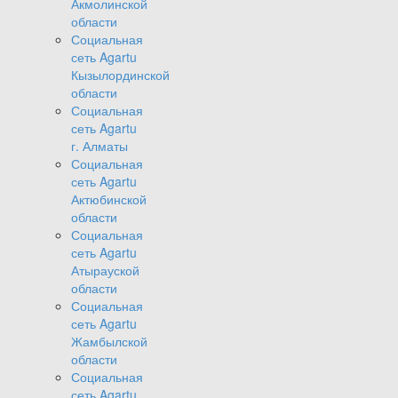
Акмолинской
области
Социальная
сеть Agartu
Кызылординской
области
Социальная
сеть Agartu
г. Алматы
Социальная
сеть Agartu
Актюбинской
области
Социальная
сеть Agartu
Атырауской
области
Социальная
сеть Agartu
Жамбылской
области
Социальная
сеть Agartu