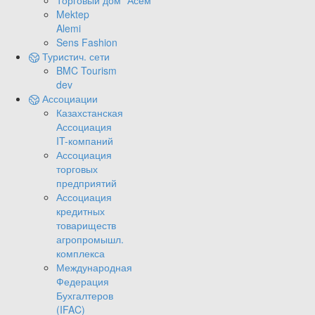
Торговый дом "Асем"
Mektep
Alemi
Sens Fashion
Туристич. сети
BMC Tourism
dev
Ассоциации
Казахстанская
Ассоциация
IT-компаний
Ассоциация
торговых
предприятий
Ассоциация
кредитных
товариществ
агропромышл.
комплекса
Международная
Федерация
Бухгалтеров
(IFAC)