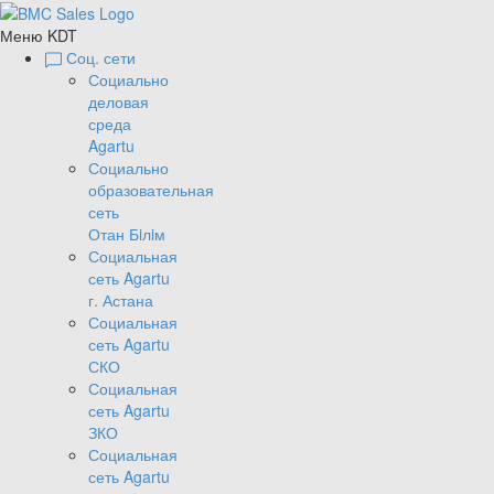
Меню KDT
Соц. сети
Социально
деловая
среда
Agartu
Социально
образовательная
сеть
Отан Бiлiм
Социальная
сеть Agartu
г. Астана
Социальная
сеть Agartu
СКО
Социальная
сеть Agartu
ЗКО
Социальная
сеть Agartu