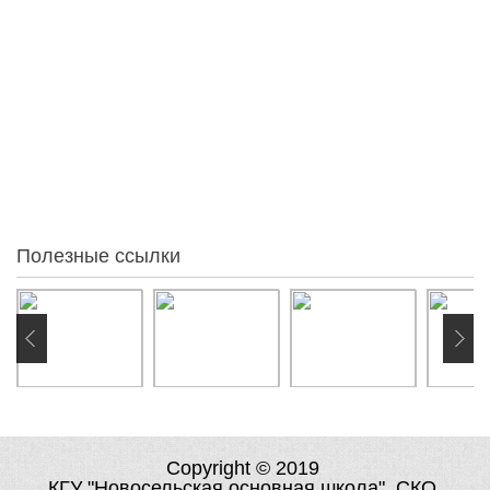
Голосовать
Статистика
95
За месяц
84
За неделю
0
Вчера
0
Сегодня
0
Онлайн:
Полезные ссылки
Copyright © 2019
КГУ "Новосельская основная школа". СКО,