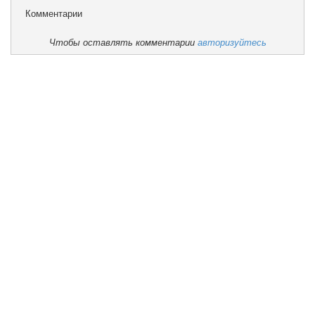
Комментарии
Чтобы оставлять комментарии
авторизуйтесь
Учебная работа
Воспитательная работа
Наши достижения
Блог директора
Мини-центр
Задать вопрос
Отзывы
Попечительский совет
Школьное питание
И.о директора школы Берендакова Валентина
Анатольевна