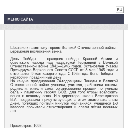
RU
МЕНЮ САЙТА
Шествие к памятнику героям Великой Отечественной войны,
церемония возложения венка
День Побе́ды — праздник победы Красной Армии и
советского народа над нацистской Германией в Великой
Отечественной войне 1941—1945 годов. Установлен Указом
Президиума Верховного Совета СССР от 8 мая 1945 года и
отмечается 9 мая каждого года. С 1965 года День Победы —
нерабочий праздничный день.
На кануне празднования 74-годовщины Победы в Великой
Отечественной войне ученики, учителя, работники школы,
родители, жители села организованно прошли по улицам
села к памятнику героям ВОВ, для того чтобы возложить
венок к вечному огню. И.о директора школы Берендакова
В.А. поздравила присутствующих с этим знаменательным
днем, погибших почтили минутой молчанияся, учащиеся 1-8
классов прочитали стихотворения и спели песни военных
лет.
Просмотров: 1092