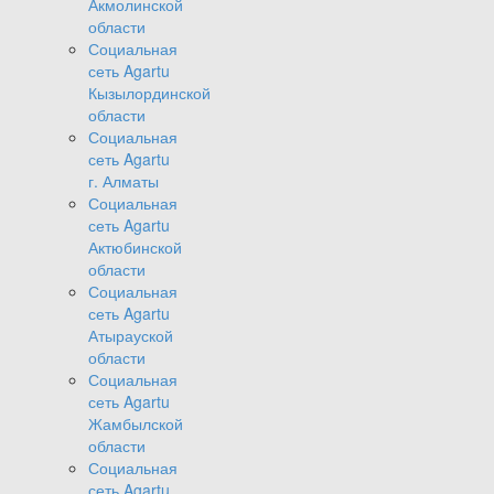
Акмолинской
области
Социальная
сеть Agartu
Кызылординской
области
Социальная
сеть Agartu
г. Алматы
Социальная
сеть Agartu
Актюбинской
области
Социальная
сеть Agartu
Атырауской
области
Социальная
сеть Agartu
Жамбылской
области
Социальная
сеть Agartu