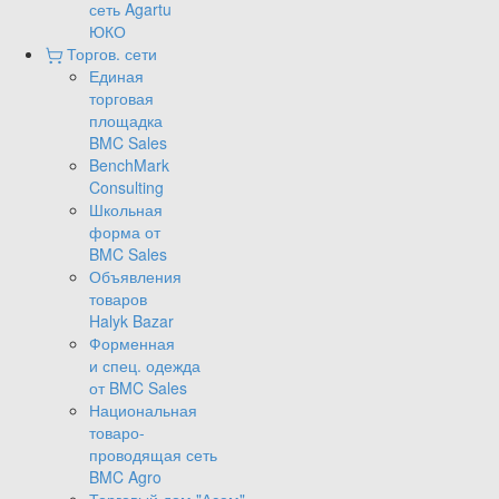
сеть Agartu
ЮКО
Торгов. сети
Единая
торговая
площадка
BMC Sales
BenchMark
Consulting
Школьная
форма от
BMC Sales
Объявления
товаров
Halyk Bazar
Форменная
и спец. одежда
от BMC Sales
Национальная
товаро-
проводящая сеть
BMC Agro