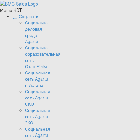
Меню KDT
Соц. сети
Социально
деловая
среда
Agartu
Социально
образовательная
сеть
Отан Бiлiм
Социальная
сеть Agartu
г. Астана
Социальная
сеть Agartu
СКО
Социальная
сеть Agartu
ЗКО
Социальная
сеть Agartu