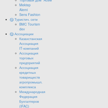
Торговый дом "Асем"
Mektep
Alemi
Sens Fashion
Туристич. сети
BMC Tourism
dev
Ассоциации
Казахстанская
Ассоциация
IT-компаний
Ассоциация
торговых
предприятий
Ассоциация
кредитных
товариществ
агропромышл.
комплекса
Международная
Федерация
Бухгалтеров
(IFAC)