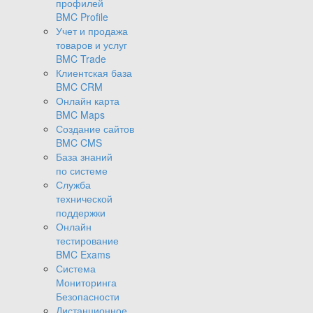
профилей
BMC Profile
Учет и продажа
товаров и услуг
BMC Trade
Клиентская база
BMC CRM
Онлайн карта
BMC Maps
Создание сайтов
BMC CMS
База знаний
по системе
Служба
технической
поддержки
Онлайн
тестирование
BMC Exams
Система
Мониторинга
Безопасности
Дистанционное