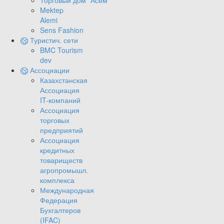
Торговый дом "Асем"
Mektep
Alemi
Sens Fashion
Туристич. сети
BMC Tourism
dev
Ассоциации
Казахстанская
Ассоциация
IT-компаний
Ассоциация
торговых
предприятий
Ассоциация
кредитных
товариществ
агропромышл.
комплекса
Международная
Федерация
Бухгалтеров
(IFAC)