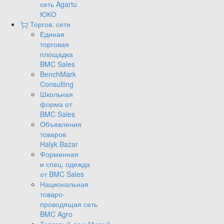
сеть Agartu
ЮКО
Торгов. сети
Единая
торговая
площадка
BMC Sales
BenchMark
Consulting
Школьная
форма от
BMC Sales
Объявления
товаров
Halyk Bazar
Форменная
и спец. одежда
от BMC Sales
Национальная
товаро-
проводящая сеть
BMC Agro