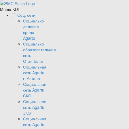
Меню KDT
Соц. сети
Социально
деловая
среда
Agartu
Социально
образовательная
сеть
Отан Бiлiм
Социальная
сеть Agartu
г. Астана
Социальная
сеть Agartu
СКО
Социальная
сеть Agartu
ЗКО
Социальная
сеть Agartu