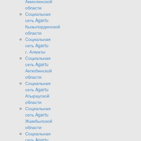
Акмолинской
области
Социальная
сеть Agartu
Кызылординской
области
Социальная
сеть Agartu
г. Алматы
Социальная
сеть Agartu
Актюбинской
области
Социальная
сеть Agartu
Атырауской
области
Социальная
сеть Agartu
Жамбылской
области
Социальная
сеть Agartu