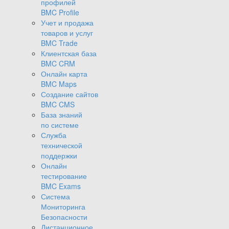
профилей
BMC Profile
Учет и продажа
товаров и услуг
BMC Trade
Клиентская база
BMC CRM
Онлайн карта
BMC Maps
Создание сайтов
BMC CMS
База знаний
по системе
Служба
технической
поддержки
Онлайн
тестирование
BMC Exams
Система
Мониторинга
Безопасности
Дистанционное