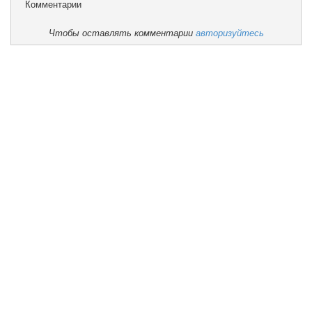
Комментарии
Чтобы оставлять комментарии
авторизуйтесь
Учебная работа
Воспитательная работа
Наши достижения
Блог директора
Мини-центр
Задать вопрос
Отзывы
Попечительский совет
Школьное питание
И.о директора школы Берендакова Валентина
Анатольевна