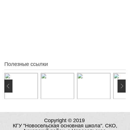
Статистика
95
За месяц
84
За неделю
0
Вчера
0
Сегодня
0
Онлайн:
Полезные ссылки
Copyright © 2019
КГУ "Новосельская основная школа". СКО,