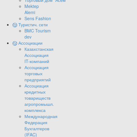
Торговый дом "Асем"
Mektep
Alemi
Sens Fashion
Туристич. сети
BMC Tourism
dev
Ассоциации
Казахстанская
Ассоциация
IT-компаний
Ассоциация
торговых
предприятий
Ассоциация
кредитных
товариществ
агропромышл.
комплекса
Международная
Федерация
Бухгалтеров
(IFAC)