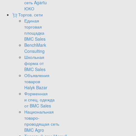
сеть Agartu
ЮКО
Торгов. сети
Единая
торговая
площадка
BMC Sales
BenchMark
Consulting
Школьная
форма от
BMC Sales
Объявления
товаров
Halyk Bazar
Форменная
и спец. одежда
от BMC Sales
Национальная
товаро-
проводящая сеть
BMC Agro