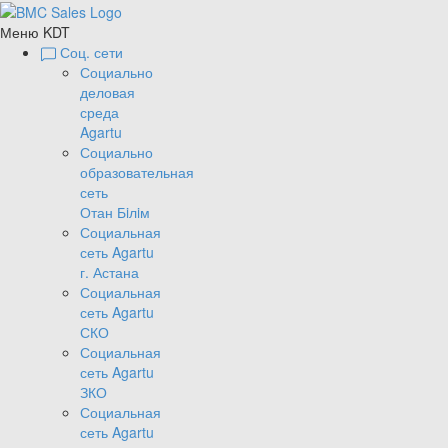
Меню KDT
Соц. сети
Социально
деловая
среда
Agartu
Социально
образовательная
сеть
Отан Бiлiм
Социальная
сеть Agartu
г. Астана
Социальная
сеть Agartu
СКО
Социальная
сеть Agartu
ЗКО
Социальная
сеть Agartu