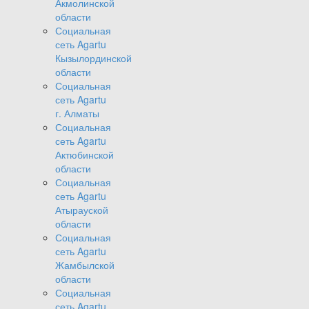
Акмолинской
области
Социальная
сеть Agartu
Кызылординской
области
Социальная
сеть Agartu
г. Алматы
Социальная
сеть Agartu
Актюбинской
области
Социальная
сеть Agartu
Атырауской
области
Социальная
сеть Agartu
Жамбылской
области
Социальная
сеть Agartu