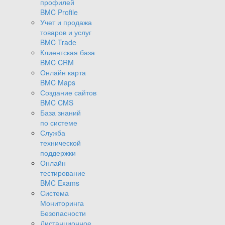
профилей
BMC Profile
Учет и продажа
товаров и услуг
BMC Trade
Клиентская база
BMC CRM
Онлайн карта
BMC Maps
Создание сайтов
BMC CMS
База знаний
по системе
Служба
технической
поддержки
Онлайн
тестирование
BMC Exams
Система
Мониторинга
Безопасности
Дистанционное