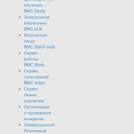
обучение
BMC Study
Электронная
библиотека
BMC eLib
Безопасная
пища
BMC SafeFoods
Сервис
работы
BMC Work
Сервис
голосований
BMC Votes
Сервис
бизнес
аналитики
Организация
и проведение
конкурсов
Универсальный
Платежный